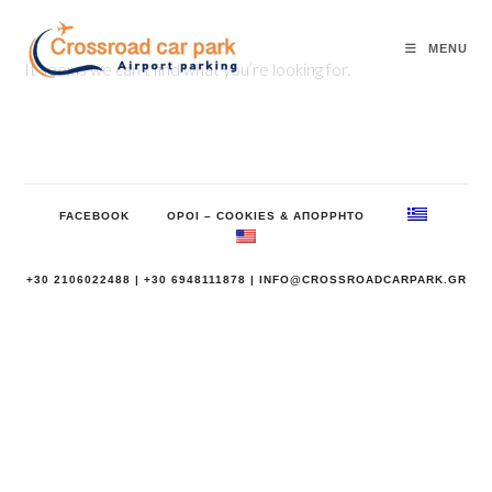
Skip
to
MENU
content
It seems we can’t find what you’re looking for.
FACEBOOK
ΟΡΟΙ – COOKIES & ΑΠΟΡΡΗΤΟ
+30 2106022488 |
+30 6948111878 |
INFO@CROSSROADCARPARK.GR