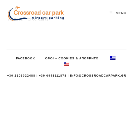
Skip
to
MENU
content
[woocommerce_cart]
FACEBOOK
ΟΡΟΙ – COOKIES & ΑΠΟΡΡΗΤΟ
+30 2106022488 |
+30 6948111878 |
INFO@CROSSROADCARPARK.GR